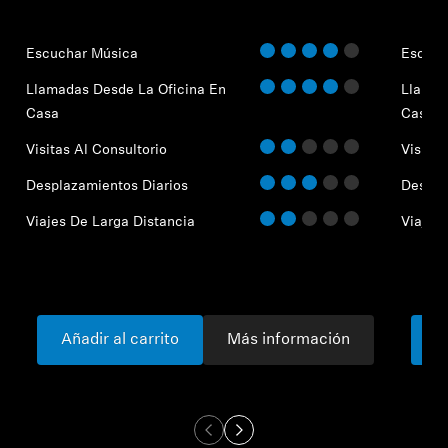
Escuchar Música
Escuch
Llamadas Desde La Oficina En
Llamad
Casa
Casa
Visitas Al Consultorio
Visitas
Desplazamientos Diarios
Despla
Viajes De Larga Distancia
Viajes 
Añadir al carrito
Más información
A