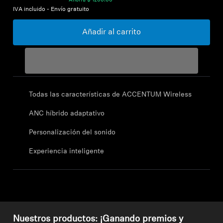
Ahorra
$ 1200.00
IVA incluido - Envío gratuito
Explorar
Añadir al carrito
Acerca de nosotros
Innovaciones
Todas las características de ACCENTUM Wireless
Espacio sonoro
ANC híbrido adaptativo
Personalización del sonido
Soporte
Experiencia inteligente
Pide ayuda
Garantía y servicio técnico
Contactar con el servicio de asistencia
Nuestros productos: ¡Ganando premios y