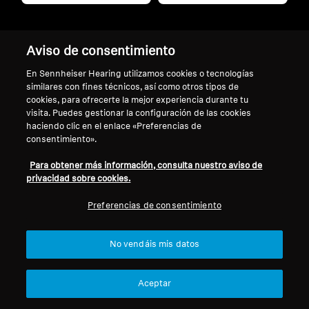
Auriculares inalámbricos
Auriculares inalámbricos
Aviso de consentimiento
ACCENTUM Wireless
MOMENTUM 4 Wireless
En Sennheiser Hearing utilizamos cookies o tecnologías
$ 3,499.00
$ 5,999.00
$ 9,699.00
similares con fines técnicos, así como otros tipos de
cookies, para ofrecerte la mejor experiencia durante tu
visita. Puedes gestionar la configuración de las cookies
Añadir al carrito
Añadir al carrito
haciendo clic en el enlace «Preferencias de
consentimiento».
Para obtener más información, consulta nuestro aviso de
privacidad sobre cookies.
Preferencias de consentimiento
No vendáis mis datos
Aceptar