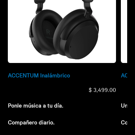
ACCENTUM Inalámbrico
ACCE
$ 3,499.00
Ponle música a tu día.
Una a
Compañero diario.
Compa