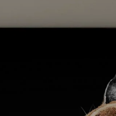
Audición
Audición por categoría
Auriculares para televisión
Recursos auditivos
Barras de sonido
Barras de sonido y subwoofers AMBEO
Descubre AMBEO