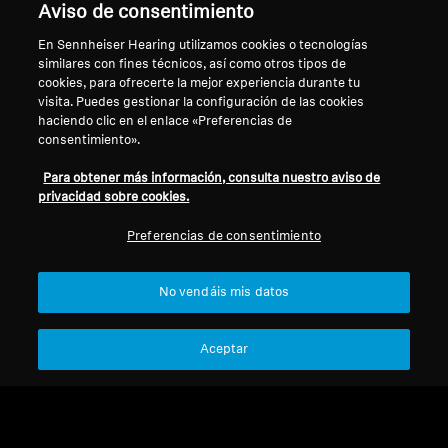
Aviso de consentimiento
envolvente único desde un solo dispositivo que
recrea un cine en casa completo con el
En Sennheiser Hearing utilizamos cookies o tecnologías
espectador en el centro de la acción. Todo ello
similares con fines técnicos, así como otros tipos de
cookies, para ofrecerte la mejor experiencia durante tu
sin ningún proceso de configuración
visita. Puedes gestionar la configuración de las cookies
complicado, ya que nuestra avanzada
haciendo clic en el enlace «Preferencias de
autocalibración aprende la acústica de la sala
consentimiento».
y genera altavoces virtuales.
Para obtener más información, consulta nuestro aviso de
privacidad sobre cookies.
Preferencias de consentimiento
Barras de sonido y
No vendáis mis datos
subwoofers AMBEO
Aceptar
Filtro