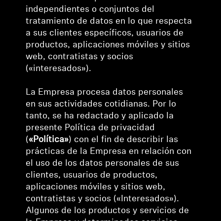
independientes o conjuntos del
Explorar
tratamiento de datos en lo que respecta
a sus clientes específicos, usuarios de
Acerca de nosotros
productos, aplicaciones móviles y sitios
web, contratistas y socios
(«interesados»).
Innovaciones
La Empresa procesa datos personales
Espacio sonoro
en sus actividades cotidianas. Por lo
tanto, se ha redactado y aplicado la
presente Política de privacidad
Soporte
(
«Política»
) con el fin de describir las
prácticas de la Empresa en relación con
Pide ayuda
el uso de los datos personales de sus
clientes, usuarios de productos,
Garantía y servicio técnico
aplicaciones móviles y sitios web,
contratistas y socios («Interesados»).
Algunos de los productos y servicios de
Contactar con el servicio de asistencia