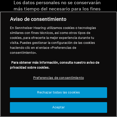
Los datos personales no se conservarán
más tiempo del necesario para los fines
mencionados anteriormente. Esto
Aviso de consentimiento
significa que los datos personales se
eliminarán tan pronto como se haya
En Sennheiser Hearing utilizamos cookies o tecnologías
similares con fines técnicos, así como otros tipos de
alcanzado el objetivo del tratamiento de
cookies, para ofrecerte la mejor experiencia durante tu
los mismos. No obstante, la empresa
visita. Puedes gestionar la configuración de las cookies
podrá conservar los datos personales
haciendo clic en el enlace «Preferencias de
durante más tiempo si así lo exigen las
consentimiento».
leyes aplicables para proteger o ejercer
Para obtener más información, consulta nuestro aviso de
nuestros derechos, en la medida en que
privacidad sobre cookies.
lo permita la ley.
Preferencias de consentimiento
Al final del periodo de conservación, la
Empresa también puede necesitar
Rechazar todas las cookies
archivar los Datos personales, para
cumplir con la Legislación aplicable,
Aceptar
durante un periodo de tiempo limitado y
con acceso restringido.