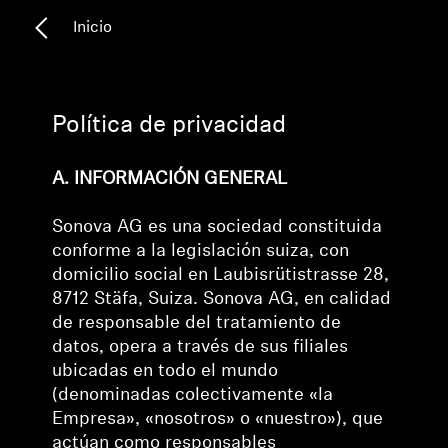
Inicio
Audición
Audición por categoría
Política de privacidad
Auriculares para televisión
A. INFORMACIÓN GENERAL
Recursos auditivos
Sonova AG es una sociedad constituida
conforme a la legislación suiza, con
domicilio social en Laubisrütistrasse 28,
8712 Stäfa, Suiza. Sonova AG, en calidad
Barras de sonido
de responsable del tratamiento de
datos, opera a través de sus filiales
Barras de sonido y subwoofers AMBEO
ubicadas en todo el mundo
(denominadas colectivamente «la
Descubre AMBEO
Empresa», «nosotros» o «nuestro»), que
actúan como responsables