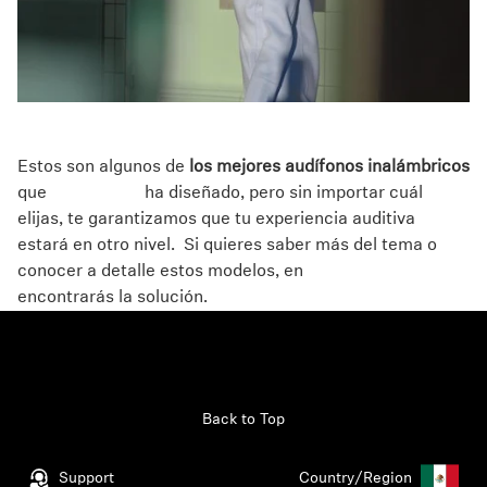
Estos son algunos de
los mejores audífonos inalámbricos
que
Sennheiser
ha diseñado, pero sin importar cuál
elijas, te garantizamos que tu experiencia auditiva
estará en otro nivel. Si quieres saber más del tema o
conocer a detalle estos modelos, en
Mundo Sennheiser
encontrarás la solución.
Back to Top
Support
Country/Region