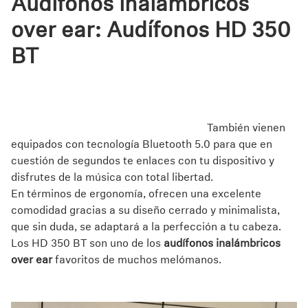
Audífonos inalámbricos
over ear:
Audífonos HD 350
BT
Los HD 350 BT son
audífonos inalámbricos over ear
perfectos para escuchar tus álbumes favoritos durante
días y con una sola carga, ya que cuentan con una
batería de hasta 30 horas de duración.
También vienen
equipados con tecnología Bluetooth 5.0 para que en
cuestión de segundos te enlaces con tu dispositivo y
disfrutes de la música con total libertad.
En términos de ergonomía, ofrecen una excelente
comodidad gracias a su diseño cerrado y minimalista,
que sin duda, se adaptará a la perfección a tu cabeza.
Los HD 350 BT son uno de los
audífonos inalámbricos
over ear
favoritos de muchos melómanos.