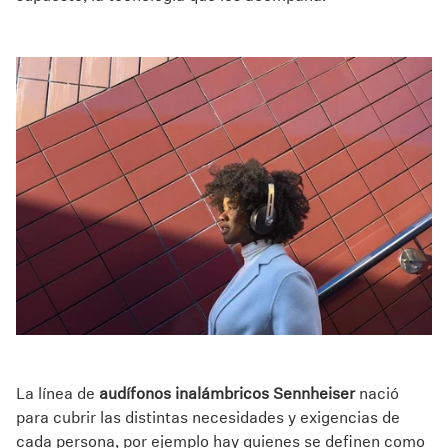
Explore
About Us
Innovations
Sound Space
Support
Get Help
Warranty and Service
La línea de
audífonos inalámbricos Sennheiser
nació
para cubrir las distintas necesidades y exigencias de
Contact Support
cada persona, por ejemplo hay quienes se definen como