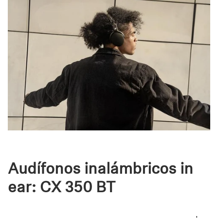
Audífonos inalámbricos in
ear: CX 350 BT
Uno de los
audífonos inalámbricos in ear
más cómodos,
estéticos y minimalistas que Sennheiser ha diseñado
,