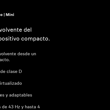
 | Mini
volvente del
positivo compacto.
volvente desde un
acto.
 de clase D
irtualizado
es y adaptables
 de 43 Hz y hasta 4