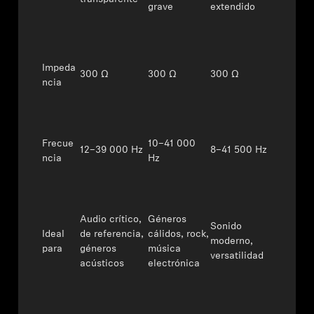
grave
extendido
Impeda
300 Ω
300 Ω
300 Ω
ncia
Frecue
10–41 000
12–39 000 Hz
8–41 500 Hz
ncia
Hz
Audio crítico,
Géneros
Sonido
Ideal
de referencia,
cálidos, rock,
moderno,
para
géneros
música
versatilidad
acústicos
electrónica