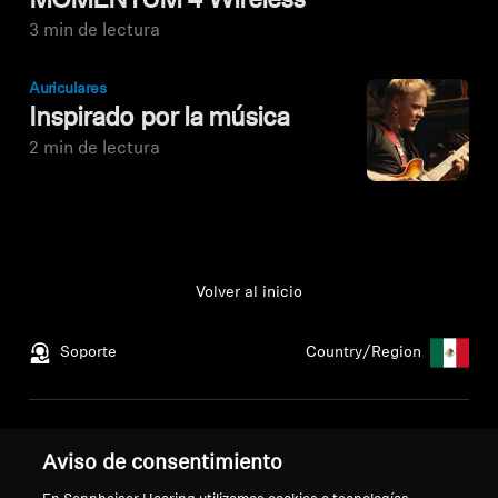
MOMENTUM 4 Wireless
3 min de lectura
Auriculares
Inspirado por la música
2 min de lectura
Volver al inicio
Soporte
Country/Region
Aviso legal
Nuestra empresa
Aviso de consentimiento
Política global de privacidad
Acerca de nosotros
Términos y condiciones generales
Carrera profesional en