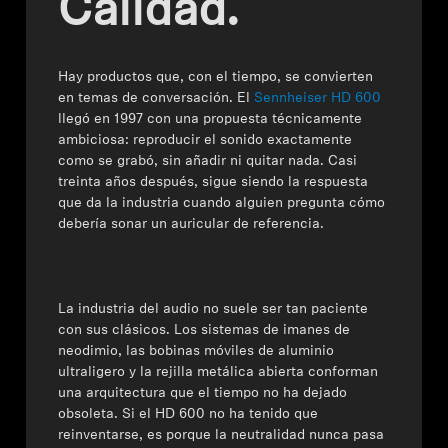
Calidad.
Audición
Hay productos que, con el tiempo, se convierten
en temas de conversación. El
Sennheiser HD 600
Audición por categoría
llegó en 1997 con una propuesta técnicamente
ambiciosa: reproducir el sonido exactamente
como se grabó, sin añadir ni quitar nada. Casi
Auriculares para televisión
treinta años después, sigue siendo la respuesta
que da la industria cuando alguien pregunta cómo
Recursos auditivos
debería sonar un auricular de referencia.
Barras de sonido
La industria del audio no suele ser tan paciente
con sus clásicos. Los sistemas de imanes de
Barras de sonido y subwoofers AMBEO
neodimio, las bobinas móviles de aluminio
ultraligero y la rejilla metálica abierta conforman
una arquitectura que el tiempo no ha dejado
Descubre AMBEO
obsoleta. Si el HD 600 no ha tenido que
reinventarse, es porque
la neutralidad nunca pasa