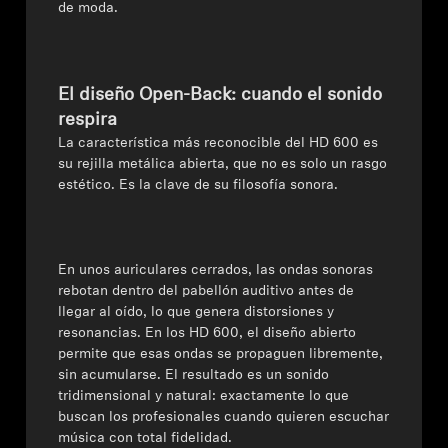
de moda
.
Explorar
Acerca de nosotros
El diseño Open-Back: cuando el sonido
respira
Innovaciones
La característica más reconocible del HD 600 es
su
rejilla metálica abierta
, que no es solo un rasgo
estético. Es la clave de su filosofía sonora.
Espacio sonoro
En unos auriculares cerrados, las ondas sonoras
Soporte
rebotan dentro del pabellón auditivo antes de
llegar al oído, lo que genera distorsiones y
Pide ayuda
resonancias. En los HD 600, el diseño abierto
permite que esas ondas se propaguen libremente,
sin acumularse. El resultado es un sonido
Garantía y servicio técnico
tridimensional y natural: exactamente lo que
buscan los profesionales cuando quieren escuchar
Contactar con el servicio de asistencia
música con total fidelidad.