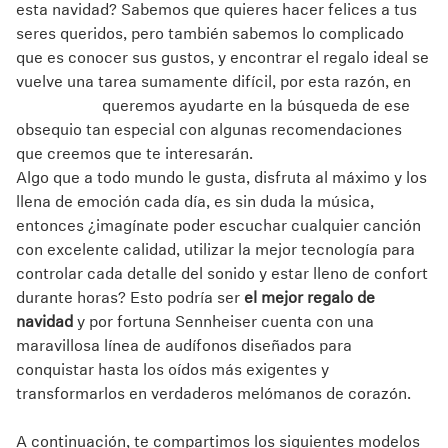
esta navidad? Sabemos que quieres hacer felices a tus
seres queridos, pero también sabemos lo complicado
Explore
que es conocer sus gustos, y encontrar el regalo ideal se
vuelve una tarea sumamente difícil, por esta razón, en
About Us
Sennheiser
queremos ayudarte en la búsqueda de ese
obsequio tan especial con algunas recomendaciones
Innovations
que creemos que te interesarán.
Algo que a todo mundo le gusta, disfruta al máximo y los
Sound Space
llena de emoción cada día, es sin duda la música,
entonces ¿imagínate poder escuchar cualquier canción
con excelente calidad, utilizar la mejor tecnología para
controlar cada detalle del sonido y estar lleno de confort
Support
durante horas? Esto podría ser
el mejor regalo de
navidad
y por fortuna Sennheiser cuenta con una
Get Help
maravillosa línea de audífonos diseñados para
conquistar hasta los oídos más exigentes y
Warranty and Service
transformarlos en verdaderos melómanos de corazón.
Contact Support
A continuación, te compartimos los siguientes modelos