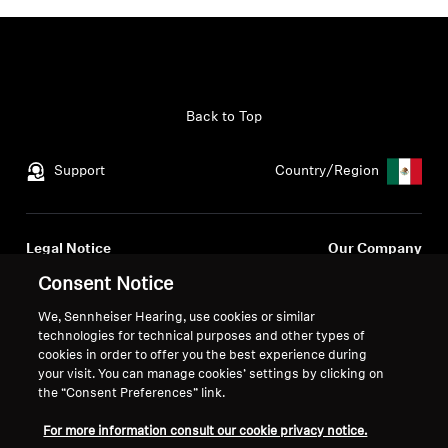
Back to Top
Support
Country/Region
Legal Notice
Our Company
Global Privacy Policy
About Us
Consent Notice
General Terms and Conditions
Career at Sonova
We, Sennheiser Hearing, use cookies or similar
Coordinated Vulnerability
Press Contacts
technologies for technical purposes and other types of
Disclosure Policy
Newsroom
cookies in order to offer you the best experience during
Warranty Conditions
your visit. You can manage cookies’ settings by clicking on
the “Consent Preferences” link.
For more information consult our cookie privacy notice.