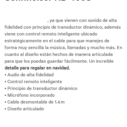
Los HD 400S son uno de los modelos más económicos
de Sennheiser que garantiza una experiencia auditiva
fuera de este mundo
, ya que vienen con sonido de alta
fidelidad con principio de transductor dinámico, además
viene con control remoto inteligente ubicado
estratégicamente en el cable para que manejes de
forma muy sencilla la música, llamadas y mucho más. En
cuanto al diseño están hechos de manera articulada
para que los puedas guardar fácilmente. Un increíble
detalle para regalar en navidad.
• Audio de alta fidelidad
• Control remoto inteligente
• Principio de transductor dinámico
• Micrófono incorporado
• Cable desmontable de 1.4 m
• Diseño articulado