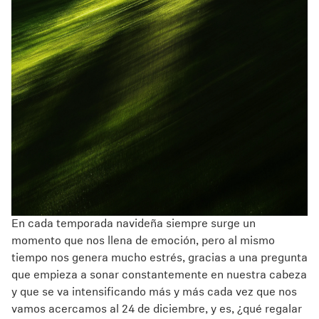
Hearing
Hearing by Category
TV Headphones
Hearing Resources
Soundbars
En cada temporada navideña siempre surge un
momento que nos llena de emoción, pero al mismo
AMBEO Soundbars and Subs
tiempo nos genera mucho estrés, gracias a una pregunta
que empieza a sonar constantemente en nuestra cabeza
Discover AMBEO
y que se va intensificando más y más cada vez que nos
vamos acercamos al 24 de diciembre, y es, ¿qué regalar